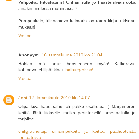
Vellipoika, kiitoskaunis! Onhan sulla jo haastenilviäisruoka
ainakin mielessä muhimassa?
Poropeukalo, kiinnostava kalmarisi on täten kirjattu kisaan
mukaan!
Vastaa
Anonyymi
16. tammikuuta 2010 klo 21.04
Hoblaa, mä tartun haasteeseen myös! Katkaravut
kohtaavat chilipähkinät
thaiburgerissa!
Vastaa
Josi
17. tammikuuta 2010 klo 14.07
Olipa kiva haasteaihe, oli pakko osallistua :) Marjameren
keittiö lähti liikkeelle melko perinteisellä arsenaalialla ja
tarjoilee
chiligratinoituja sinisimpukoita ja keittoa paahdetuista
tomaateista