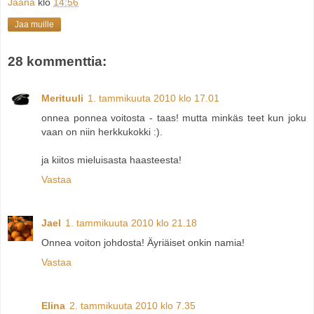
Jaana
klo
14:56
Jaa muille
28 kommenttia:
Merituuli
1. tammikuuta 2010 klo 17.01
onnea ponnea voitosta - taas! mutta minkäs teet kun joku
vaan on niin herkkukokki :).
ja kiitos mieluisasta haasteesta!
Vastaa
Jael
1. tammikuuta 2010 klo 21.18
Onnea voiton johdosta! Äyriäiset onkin namia!
Vastaa
Elina
2. tammikuuta 2010 klo 7.35