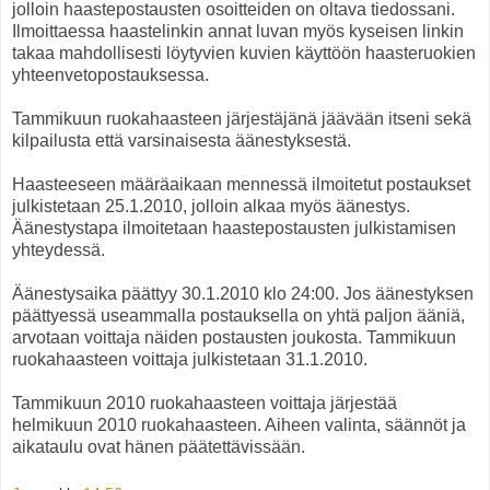
jolloin haastepostausten osoitteiden on oltava tiedossani.
Ilmoittaessa haastelinkin annat luvan myös kyseisen linkin
takaa mahdollisesti löytyvien kuvien käyttöön haasteruokien
yhteenvetopostauksessa.
Tammikuun ruokahaasteen järjestäjänä jäävään itseni sekä
kilpailusta että varsinaisesta äänestyksestä.
Haasteeseen määräaikaan mennessä ilmoitetut postaukset
julkistetaan 25.1.2010, jolloin alkaa myös äänestys.
Äänestystapa ilmoitetaan haastepostausten julkistamisen
yhteydessä.
Äänestysaika päättyy 30.1.2010 klo 24:00. Jos äänestyksen
päättyessä useammalla postauksella on yhtä paljon ääniä,
arvotaan voittaja näiden postausten joukosta. Tammikuun
ruokahaasteen voittaja julkistetaan 31.1.2010.
Tammikuun 2010 ruokahaasteen voittaja järjestää
helmikuun 2010 ruokahaasteen. Aiheen valinta, säännöt ja
aikataulu ovat hänen päätettävissään.