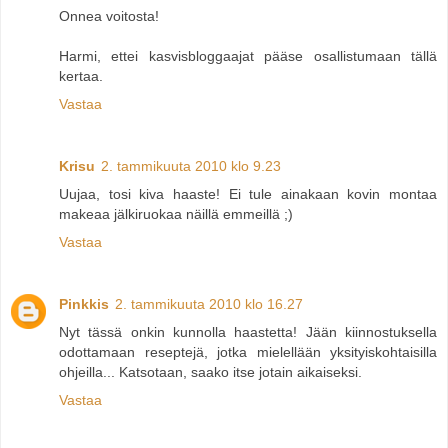
Onnea voitosta!
Harmi, ettei kasvisbloggaajat pääse osallistumaan tällä
kertaa.
Vastaa
Krisu
2. tammikuuta 2010 klo 9.23
Uujaa, tosi kiva haaste! Ei tule ainakaan kovin montaa
makeaa jälkiruokaa näillä emmeillä ;)
Vastaa
Pinkkis
2. tammikuuta 2010 klo 16.27
Nyt tässä onkin kunnolla haastetta! Jään kiinnostuksella
odottamaan reseptejä, jotka mielellään yksityiskohtaisilla
ohjeilla... Katsotaan, saako itse jotain aikaiseksi.
Vastaa