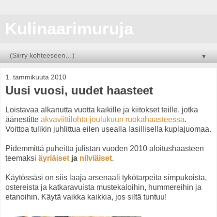
Kulinaarimuruja
▼
1. tammikuuta 2010
Uusi vuosi, uudet haasteet
Loistavaa alkanutta vuotta kaikille ja kiitokset teille, jotka
äänestitte
akvaviittilohta
joulukuun ruokahaasteessa
.
Voittoa tulikin juhlittua eilen usealla lasillisella kuplajuomaa.
Pidemmittä puheitta julistan vuoden 2010 aloitushaasteen
teemaksi
äyriäiset
ja
nilviäiset
.
Käytössäsi on siis laaja arsenaali tykötarpeita simpukoista,
ostereista ja katkaravuista mustekaloihin, hummereihin ja
etanoihin. Käytä vaikka kaikkia, jos siltä tuntuu!