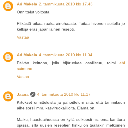
Ari Makela
2. tammikuuta 2010 klo 17.43
Onnittelut voitosta!
Pitkästä aikaa raaka-ainehaaste. Taitaa hivenen soitella jo
kelloja eräs japanilainen resepti.
Vastaa
Ari Makela
4. tammikuuta 2010 klo 11.04
Päivän keittona, jolla Äijäruokaa osallistuu, toimi
ebi
suimono
.
Vastaa
Jaana
4. tammikuuta 2010 klo 11.17
Kiitokset onnitteluista ja pahoitteluni siitä, että tammikuun
aihe sorsii mm. kasviruokailijoita. Elämä on.
Maiku, haasteaiheessa on kyllä selkeesti ns. oma kanttura
ojassa, sillä uusien reseptien hinku on täälläkin melkoinen