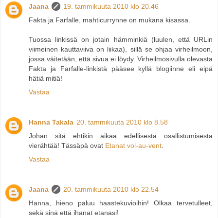
Jaana
19. tammikuuta 2010 klo 20.46
Fakta ja Farfalle, mahticurrynne on mukana kisassa.
Tuossa linkissä on jotain hämminkiä (luulen, että URLin
viimeinen kauttaviiva on liikaa), sillä se ohjaa virheilmoon,
jossa väitetään, että sivua ei löydy. Virheilmosivulla olevasta
Fakta ja Farfalle-linkistä pääsee kyllä blogiinne eli eipä
hätiä mitiä!
Vastaa
Hanna Takala
20. tammikuuta 2010 klo 8.58
Johan sitä ehtikin aikaa edellisestä osallistumisesta
vierähtää! Tässäpä ovat
Etanat vol-au-vent
.
Vastaa
Jaana
20. tammikuuta 2010 klo 22.54
Hanna, hieno paluu haastekuvioihin! Olkaa tervetulleet,
sekä sinä että ihanat etanasi!