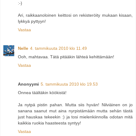
:-)
Ari, raikkaanoloinen keittosi on rekisteröity mukaan kisaan,
lykkyä pyttyyn!
Vastaa
Nelle
4. tammikuuta 2010 klo 11.49
Ooh, mahtavaa. Tätä pitääkin lähteä kehittämään!
Vastaa
Anonyymi
5. tammikuuta 2010 klo 19.53
Onnea täältäkin köökistä!
Ja nytpä pistin pahan. Mutta siis hyvän! Nilviäinen on jo
sanana saanut mut aina nyrpistämään mutta sehän tästä
just hauskaa tekeekin :) ja tosi mielenkiinnolla odotan mitä
kaikkia ruokia haasteesta syntyy!
Vastaa